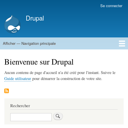
Aller
Se connecter
Menu
au
du
Drupal
contenu
compte
principal
de
l'utilisateur
Afficher — Navigation principale
Navigation
principale
Accueil
Bienvenue sur Drupal
Aucun contenu de page d'accueil n'a été créé pour l'instant. Suivre le
Guide utilisateur
pour démarrer la construction de votre site.
Rechercher
Rechercher